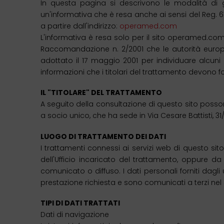
In questa pagina si descrivono le modalità di ge
un'informativa che è resa anche ai sensi del Reg. 6
a partire dall'indirizzo:
operamed.com
L'informativa è resa solo per il sito operamed.com 
Raccomandazione n. 2/2001 che le autorità europee 
adottato il 17 maggio 2001 per individuare alcuni r
informazioni che i titolari del trattamento devono
IL "TITOLARE" DEL TRATTAMENTO
A seguito della consultazione di questo sito possono 
a socio unico, che ha sede in Via Cesare Battisti, 3
LUOGO DI TRATTAMENTO DEI DATI
I trattamenti connessi ai servizi web di questo s
dell'Ufficio incaricato del trattamento, oppure d
comunicato o diffuso. I dati personali forniti dagli u
prestazione richiesta e sono comunicati a terzi nel s
TIPI DI DATI TRATTATI
Dati di navigazione