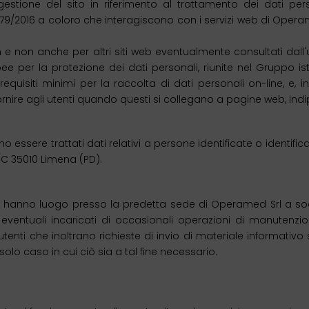
stione del sito in riferimento al trattamento dei dati perso
79/2016 a coloro che interagiscono con i servizi web di Operam
e non anche per altri siti web eventualmente consultati dall'ute
per la protezione dei dati personali, riunite nel Gruppo istitu
equisiti minimi per la raccolta di dati personali on-line, e, in
 fornire agli utenti quando questi si collegano a pagine web, i
essere trattati dati relativi a persone identificate o identificab
1/C 35010 Limena (PD).
ito hanno luogo presso la predetta sede di Operamed Srl a s
a eventuali incaricati di occasionali operazioni di manutenz
tenti che inoltrano richieste di invio di materiale informativo so
olo caso in cui ciò sia a tal fine necessario.