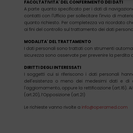
FACOLTATIVITA' DEL CONFERIMENTO DEI DATI
A parte quanto specificato per i dati di navigazione,
contatti con l'Ufficio per sollecitare l'invio di ma
quanto richiesto. Per completezza va ricordato che i
ai fini del controllo sul trattamento dei dati person
MODALITA' DEL TRATTAMENTO
I dati personali sono trattati con strumenti automat
sicurezza sono osservate per prevenire la perdita dei 
DIRITTI DEGLI INTERESSATI
I soggetti cui si riferiscono i dati personali han
dell'esistenza o meno dei medesimi dati e di con
l'aggiornamento, oppure la rettificazione (art.16). Ai s
(art.20), l’Opposizione (art.21)
Le richieste vanno rivolte a
info@operamed.com