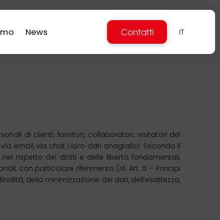
Contatti
amo
News
IT
 di clienti, fornitori, collaboratori, visitatori del
a email, via chat i loro dati anagrafici. Secondo il
 rispetto dei diritti e delle libertà fondamentali,
li, con particolare riferimento (rif. Art. 5 – Principi
finalità, della minimizzazione dei dati, dell’esattezza,