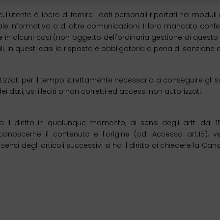
 l'utente è libero di fornire i dati personali riportati nei mod
teriale informativo o di altre comunicazioni. Il loro mancato co
n alcuni casi (non oggetto dell'ordinaria gestione di questo si
ali. In questi casi la risposta è obbligatoria a pena di sanzione
izzati per il tempo strettamente necessario a conseguire gli sc
dati, usi illeciti o non corretti ed accessi non autorizzati.
no il diritto in qualunque momento, ai sensi degli artt. dal
oscerne il contenuto e l'origine (cd. Accesso art.15), ver
ensi degli articoli successivi si ha il diritto di chiedere la Cancel