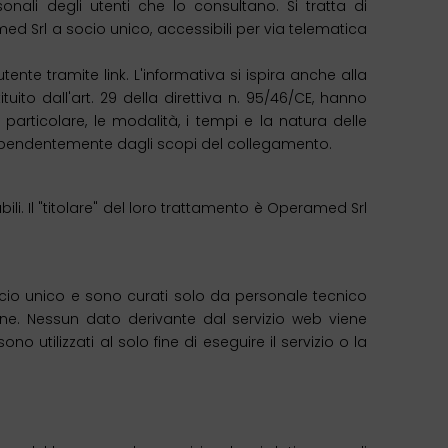
nali degli utenti che lo consultano. Si tratta di
ed Srl a socio unico, accessibili per via telematica
nte tramite link. L'informativa si ispira anche alla
ito dall'art. 29 della direttiva n. 95/46/CE, hanno
 particolare, le modalità, i tempi e la natura delle
ndipendentemente dagli scopi del collegamento.
ili. Il "titolare" del loro trattamento è Operamed Srl
ocio unico e sono curati solo da personale tecnico
ione. Nessun dato derivante dal servizio web viene
no utilizzati al solo fine di eseguire il servizio o la