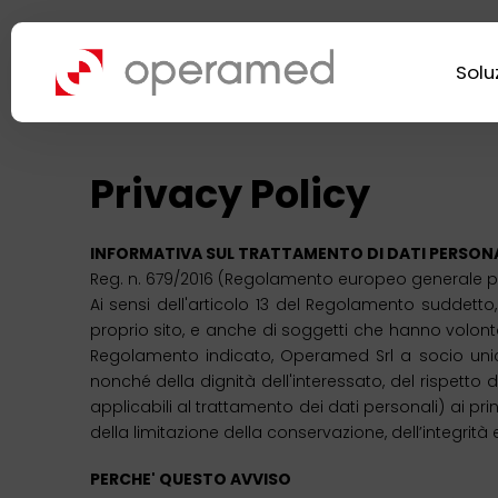
Solu
Privacy Policy
INFORMATIVA SUL TRATTAMENTO DI DATI PERSONA
Reg. n. 679/2016 (Regolamento europeo generale per
Ai sensi dell'articolo 13 del Regolamento suddetto, 
proprio sito, e anche di soggetti che hanno volonta
Regolamento indicato, Operamed Srl a socio unico g
nonché della dignità dell'interessato, del rispetto de
applicabili al trattamento dei dati personali) ai princ
della limitazione della conservazione, dell’integrità 
PERCHE' QUESTO AVVISO