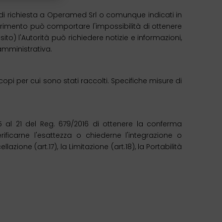
uli di richiesta a Operamed Srl o comunque indicati in
nferimento può comportare l'impossibilità di ottenere
to) l'Autorità può richiedere notizie e informazioni,
 amministrativa.
opi per cui sono stati raccolti. Specifiche misure di
 15 al 21 del Reg. 679/2016 di ottenere la conferma
ificarne l'esattezza o chiederne l'integrazione o
lazione (art.17), la Limitazione (art.18), la Portabilità