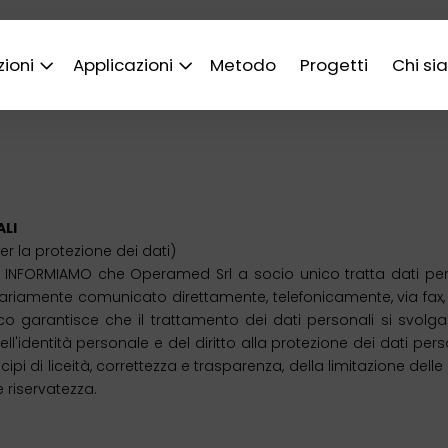
zioni
Applicazioni
Metodo
Progetti
Chi si
LI
 la protezione dei dati)
INFORMIAMO che Operamed Srl a socio unico tratta dati personali
riamente comunicato direttamente, telefonicamente, via fax, vi
arantisce che il trattamento dei dati personali si svolga nel
ll'identità personale e del diritto alla protezione dei dati persona
ipi di liceità, correttezza e trasparenza, della limitazione delle 
e riservatezza.