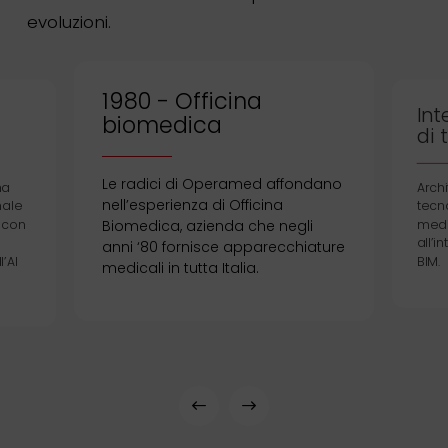
evoluzioni.
1980 - Officina
Int
biomedica
di 
Le radici di Operamed affondano
ha
Archi
nell’esperienza di Officina
nale
tecn
, con
medi
Biomedica, azienda che negli
ù
all’i
anni ‘80 fornisce apparecchiature
l’AI
BIM.
medicali in tutta Italia.