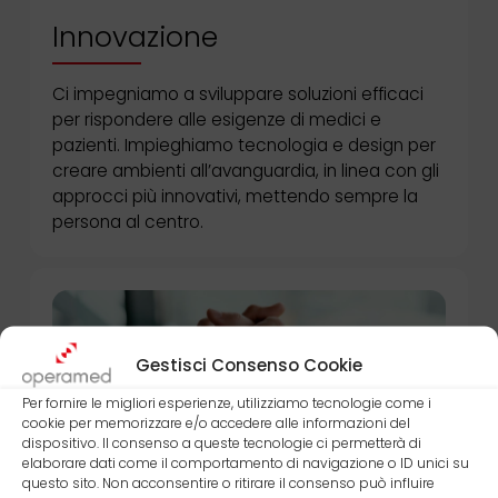
Innovazione
Ci impegniamo a sviluppare soluzioni efficaci
per rispondere alle esigenze di medici e
pazienti. Impieghiamo tecnologia e design per
creare ambienti all’avanguardia, in linea con gli
approcci più innovativi, mettendo sempre la
persona al centro.
Gestisci Consenso Cookie
Per fornire le migliori esperienze, utilizziamo tecnologie come i
cookie per memorizzare e/o accedere alle informazioni del
dispositivo. Il consenso a queste tecnologie ci permetterà di
elaborare dati come il comportamento di navigazione o ID unici su
questo sito. Non acconsentire o ritirare il consenso può influire