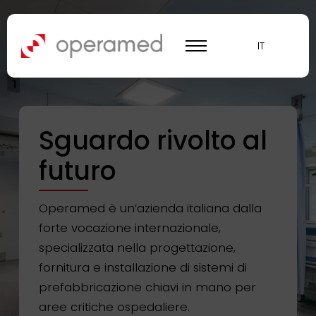
IT
Sguardo rivolto al
futuro
Operamed è un’azienda italiana dalla
forte vocazione internazionale,
specializzata nella progettazione,
fornitura e installazione di sistemi di
prefabbricazione chiavi in mano per
aree critiche ospedaliere.