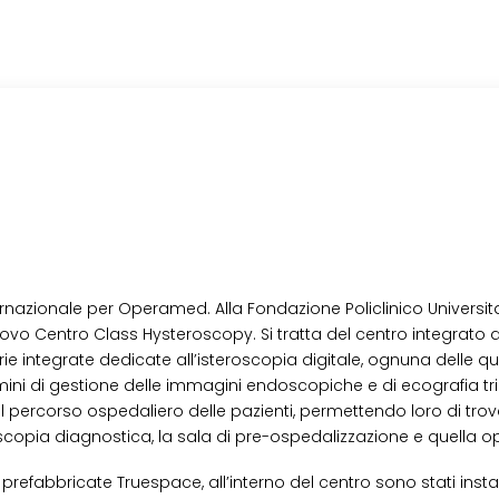
rnazionale per Operamed. Alla Fondazione Policlinico Universit
 nuovo Centro Class Hysteroscopy. Si tratta del centro integrato
ie integrate dedicate all’isteroscopia digitale, ognuna delle qu
ini di gestione delle immagini endoscopiche e di ecografia tri
il percorso ospedaliero delle pazienti, permettendo loro di trova
eroscopia diagnostica, la sala di pre-ospedalizzazione e quella o
prefabbricate Truespace, all’interno del centro sono stati install