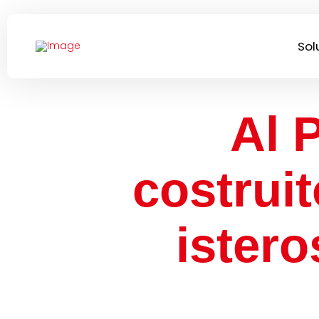
Sol
Al 
costruit
istero