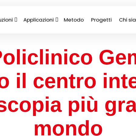
uzioni
Applicazioni
Metodo
Progetti
Chi s
Policlinico Gem
o il centro int
scopia più gr
mondo