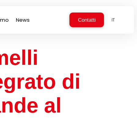
iamo
News
Contatti
IT
elli
egrato di
ande al