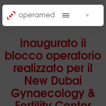
IT
Inaugurato il
blocco operatorio
realizzato per il
New Dubai
Gynaecology &
Fertility Center