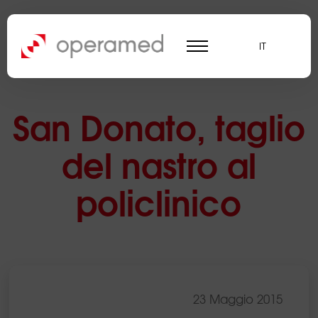
IT
San Donato, taglio
del nastro al
policlinico
23 Maggio 2015