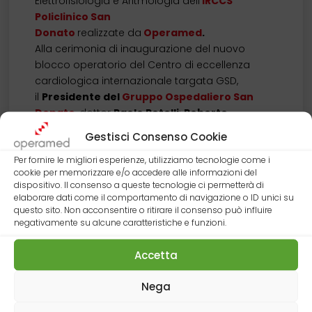
Elettrofisiologia e Aritmologia dell’
IRCCS
Policlinico San
Donato
realizzate da
Operamed
.
Alla cerimonia di inaugurazione del nuovo
blocco operatorio del Centro di eccellenza
cardiologica internazionale targata GSD,
il
Presidente del
Gruppo Ospedaliero San
Donato
, dottor
Paolo Rotelli
;
Roberto
Maroni
,
Presidente della Regione Lombardia
;
Gestisci Consenso Cookie
dottor
Carlo Pappone
, Direttore dell’U.O. di
Per fornire le migliori esperienze, utilizziamo tecnologie come i
Elettrofisiologia e Aritmologia dell’
IRCCS
cookie per memorizzare e/o accedere alle informazioni del
Policlinico San Donato
; Dottor
Lorenzo
dispositivo. Il consenso a queste tecnologie ci permetterà di
Menicanti
, Direttore dell’U.O. di Cardiochirurgia
elaborare dati come il comportamento di navigazione o ID unici su
dell’
IRCCS Policlinico San Donato
.
questo sito. Non acconsentire o ritirare il consenso può influire
negativamente su alcune caratteristiche e funzioni.
E’ stato il dottor
Andrea Mecenero
,
Amministratore Delegato dell’
IRCCS Policlinico
Accetta
San Donato,
a presiedere la cerimonia del
taglio del nastro del nuovo blocco operatorio.
Nega
www.repubblica.it