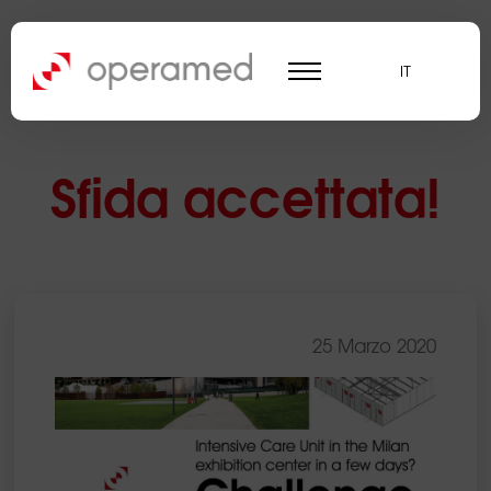
IT
Sfida accettata!
25 Marzo 2020