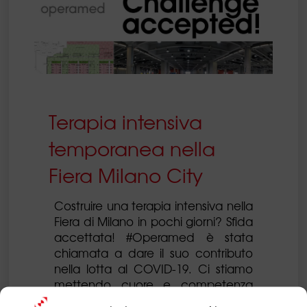
Terapia intensiva
temporanea nella
Fiera Milano City
Costruire una terapia intensiva nella
Fiera di Milano in pochi giorni? Sfida
accettata! #Operamed è stata
chiamata a dare il suo contributo
nella lotta al COVID-19. Ci stiamo
mettendo cuore e competenza
per vincere questa battaglia,