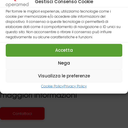
Gestisci Consenso Cookie
insieme. Seguiteci e vi terremo
aggiornati giorno per giorno in
Per fornire le migliori esperienze, utilizziamo tecnologie come i
questa corsa contro il tempo!
cookie per memorizzare e/o accedere alle informazioni del
dispositivo. Il consenso a queste tecnologie ci permetterà di
elaborare dati come il comportamento di navigazione o ID unici su
questo sito. Non acconsentire o ritirare il consenso può influire
negativamente su alcune caratteristiche e funzioni.
Accetta
Nega
Visualizza le preferenze
Contattaci per
Cookie Policy
Privacy Policy
maggiori informazioni
Contattaci