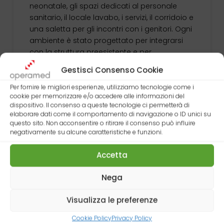
neonatale, gli spazi dedicati al personale
sanitario, il locale lavabo, i servizi, il corridoio e
una saletta per gli incontri con i genitori. Ogni
ambiente è stato progettato per integrarsi
con la struttura preesistente e per
accompagnare il lavoro clinico con
Gestisci Consenso Cookie
funzionalità e continuità. …
Per fornire le migliori esperienze, utilizziamo tecnologie come i
Read More
cookie per memorizzare e/o accedere alle informazioni del
dispositivo. Il consenso a queste tecnologie ci permetterà di
elaborare dati come il comportamento di navigazione o ID unici su
questo sito. Non acconsentire o ritirare il consenso può influire
negativamente su alcune caratteristiche e funzioni.
Accetta
Nega
Visualizza le preferenze
Cookie Policy
Privacy Policy