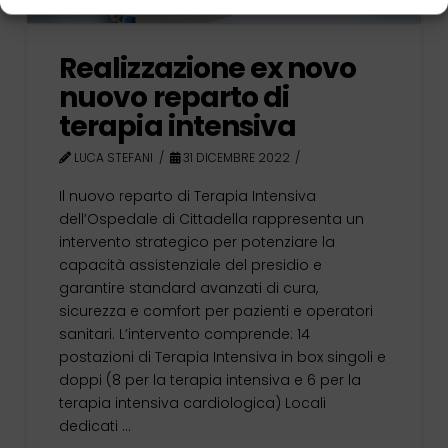
Realizzazione ex novo
nuovo reparto di
terapia intensiva
LUCA STEFANI
31 DICEMBRE 2022
Il nuovo reparto di Terapia Intensiva
dell’Ospedale di Cittadella rappresenta un
intervento strategico per potenziare la
capacità assistenziale del presidio e
garantire standard avanzati di cura,
sicurezza e comfort per pazienti e operatori
sanitari. L’intervento comprende: 14
postazioni di Terapia Intensiva in box singoli e
doppi (8 per la terapia intensiva e 6 per la
terapia intensiva cardiologica) Locali
dedicati …