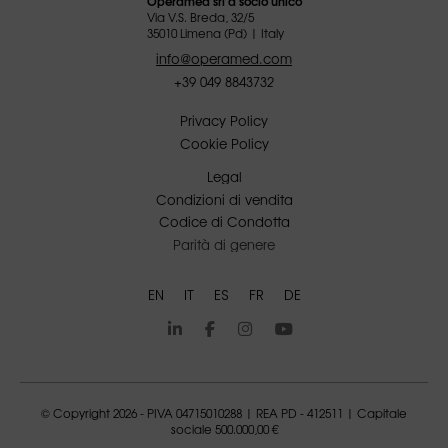
Operamed srl a socio unico
Via V.S. Breda, 32/5
35010 Limena (Pd) | Italy
info@operamed.com
+39 049 8843732
Privacy Policy
Cookie Policy
Legal
Condizioni di vendita
Codice di Condotta
Parità di genere
EN
IT
ES
FR
DE
© Copyright 2026 - PIVA 04715010288 | REA PD - 412511 | Capitale
sociale 500.000,00 €