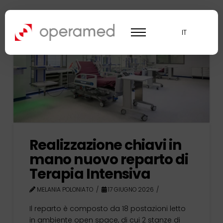
IT
Realizzazione chiavi in
mano nuovo reparto di
Terapia Intensiva
MELANIA POLONIATO
17 GIUGNO 2026
Il reparto è composto da 18 postazioni letto
in ambiente open space, di cui 2 stanze di