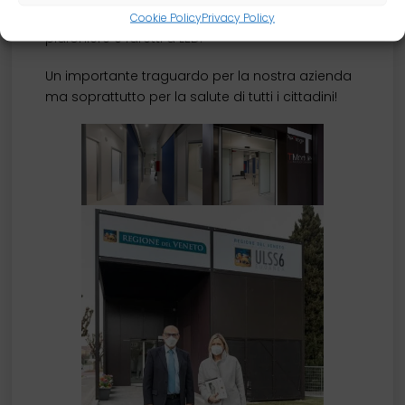
ricambi d’aria adeguati; Illuminazione:
Cookie Policy
Privacy Policy
plafoniere e faretti a LED.
Un importante traguardo per la nostra azienda
ma soprattutto per la salute di tutti i cittadini!