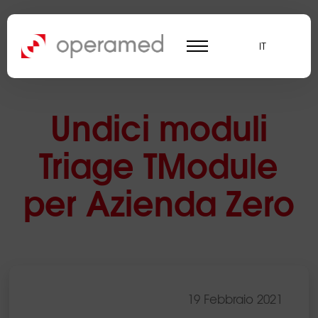
IT
Undici moduli
Triage TModule
per Azienda Zero
19 Febbraio 2021