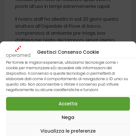
pronti all’uso in tempi estremamente rapidi.
Il nostro staff ha allestito in soli 20 giorni questa
struttura all’Ospedale di Piove di Sacco,
comprensiva di ambiente pre-triage, box
d’attesa per l’esito dei tamponi, servizi igienici,
sale d’attesa nel rispetto dei protocolli Covid e
Gestisci Consenso Cookie
ambulatori con spazi pensati per personale e
utenti.
Per fornire le migliori esperienze, utilizziamo tecnologie come i
cookie per memorizzare e/o accedere alle informazioni del
Queste le specifiche.
dispositivo. Il consenso a queste tecnologie ci permetterà di
elaborare dati come il comportamento di navigazione o ID unici su
questo sito. Non acconsentire o ritirare il consenso può influire
Struttura: carpenteria metallica;
negativamente su alcune caratteristiche e funzioni.
Rivestimento: pannelli sandwich per garantire
isolamento termo-acustico e resistenza al
Accetta
fuoco;
Partizioni interne: pannelli TrueSpace in acciaio
Nega
colaminato antibatterico per ambienti
ospedalieri; Impianti: ispezionabili situati a
Visualizza le preferenze
parete e a soffitto con locali in depressione e