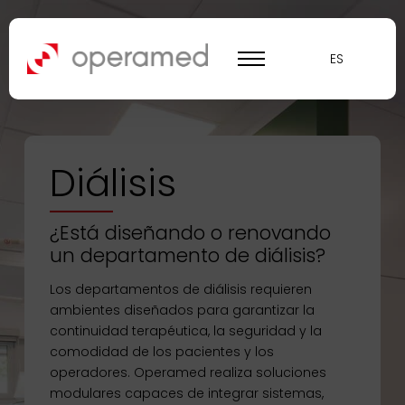
ES
Diálisis
¿Está diseñando o renovando
un departamento de diálisis?
Los departamentos de diálisis requieren
ambientes diseñados para garantizar la
continuidad terapéutica, la seguridad y la
comodidad de los pacientes y los
operadores. Operamed realiza soluciones
modulares capaces de integrar sistemas,