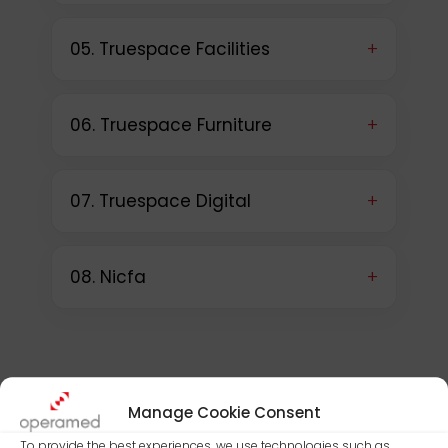
+
05. Truespace Facilities
+
06. Truespace Furniture
+
07. Truespace Digital
+
08. Nicfa
Manage Cookie Consent
To provide the best experiences, we use technologies such as