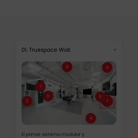
+
01. Truespace Wall
8
3
7
6
5
1
2
4
El primer sistema modular y