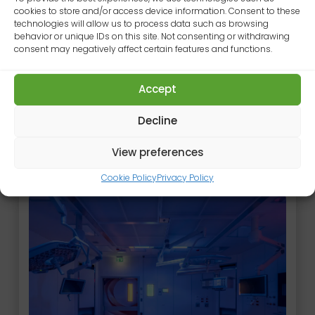
cookies to store and/or access device information. Consent to these
technologies will allow us to process data such as browsing
behavior or unique IDs on this site. Not consenting or withdrawing
consent may negatively affect certain features and functions.
Proyectos
seleccionados
Accept
Decline
Una selección de los últimos proyectos
realizados por Operamed
View preferences
Cookie Policy
Privacy Policy