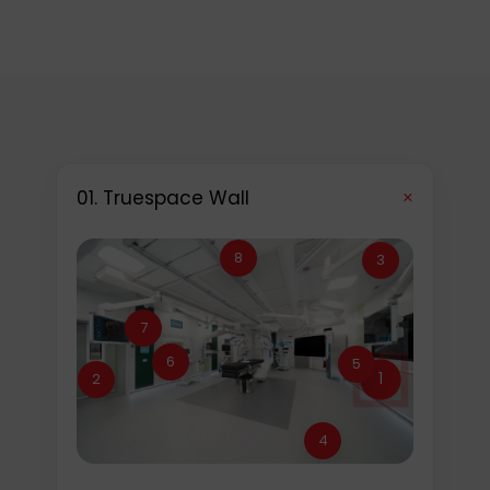
+
01. Truespace Wall
8
3
7
6
5
1
2
4