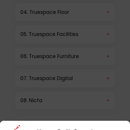
+
04. Truespace Floor
+
05. Truespace Facilities
+
06. Truespace Furniture
+
07. Truespace Digital
+
08. Nicfa