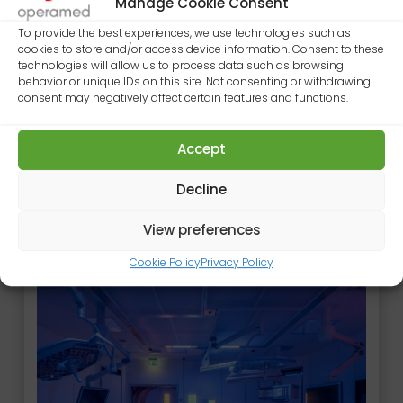
Manage Cookie Consent
To provide the best experiences, we use technologies such as
cookies to store and/or access device information. Consent to these
technologies will allow us to process data such as browsing
behavior or unique IDs on this site. Not consenting or withdrawing
consent may negatively affect certain features and functions.
Ausgewählte Projekte
Accept
Decline
Eine Auswahl der neuesten von Operamed
realisierten Projekte
View preferences
Cookie Policy
Privacy Policy