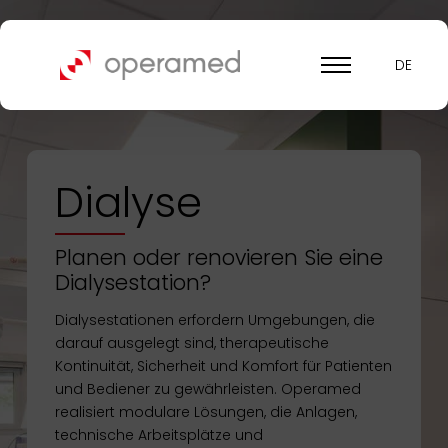
DE
Dialyse
Planen oder renovieren Sie eine
Dialysestation?
Dialysestationen erfordern Umgebungen, die
darauf ausgelegt sind, therapeutische
Kontinuität, Sicherheit und Komfort für Patienten
und Bediener zu gewährleisten. Operamed
realisiert modulare Lösungen, die Anlagen,
technische Arbeitsplätze und