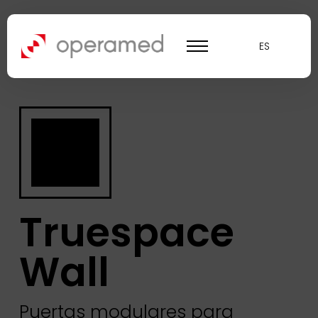
ES
Truespace
Wall
Puertas modulares para