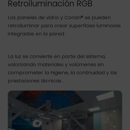
Retroiluminación RGB
Impresión digital de alta
Bandas LED integradas
definición
Los paneles de vidrio y Corian® se pueden
Las bandas LED integradas en el suelo y el
retroiluminar para crear superficies luminosas
techo permiten definir rutas, profundidades y
La impresión digital HD permite aplicar imágenes,
integradas en la pared.
jerarquías visuales dentro del espacio. Una
texturas y gráficos directamente sobre los paneles,
intervención limpia e integrada, diseñada para
manteniendo superficies continuas y al ras.
mejorar la arquitectura sin añadir elementos
La luz se convierte en parte del sistema,
invasivos.
valorizando materiales y volúmenes sin
Una solución eficaz para caracterizar los ambientes
de forma controlada y coherente con el diseño
comprometer la higiene, la continuidad y las
arquitectónico.
prestaciones técnicas.