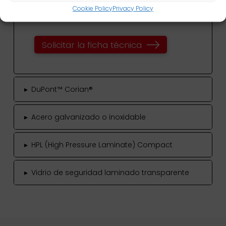
Aplicaciones típicas
Cookie Policy
Privacy Policy
Solicitar la ficha técnica
▸
DuPont™ Corian®
▸
Acero galvanizado o inoxidable
▸
HPL (High Pressure Laminate) Compact
▸
Vidrio de seguridad laminado transparente