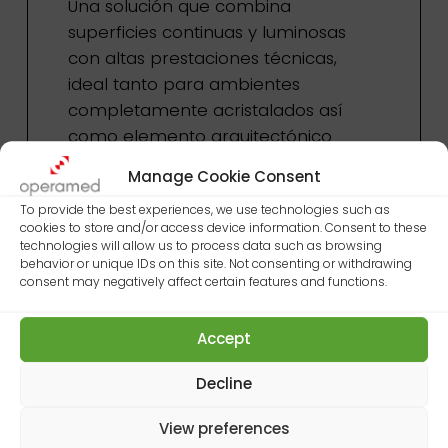
Una solución que combina
superficies continuas y luminosas
con altas prestaciones técnicas,
ideal tanto para ambientes
completamente acristalados así
como elemento arquitectónico
integrado en quirófanos con otros
Manage Cookie Consent
acabados.
To provide the best experiences, we use technologies such as
cookies to store and/or access device information. Consent to these
Plus del sistema
technologies will allow us to process data such as browsing
behavior or unique IDs on this site. Not consenting or withdrawing
consent may negatively affect certain features and functions.
Características principales
Accept
Decline
Opciones de acabado
View preferences