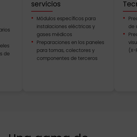
servicios
Tecn
Módulos específicos para
Pre
instalaciones eléctricas y
de c
arios
gases médicos
Pred
Preparaciones en los paneles
visu
eles
para tomas, colectores y
(X-
s de
componentes de terceros