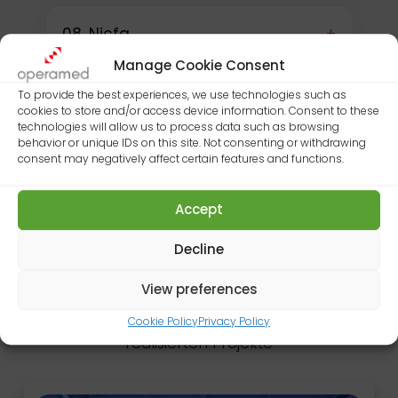
+
08. Nicfa
Manage Cookie Consent
To provide the best experiences, we use technologies such as
cookies to store and/or access device information. Consent to these
technologies will allow us to process data such as browsing
behavior or unique IDs on this site. Not consenting or withdrawing
consent may negatively affect certain features and functions.
Accept
Ausgewählte Projekte
Decline
View preferences
Eine Auswahl der neuesten von Operamed
Cookie Policy
Privacy Policy
realisierten Projekte