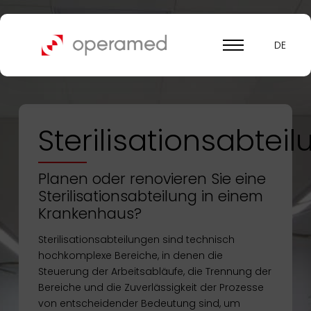
DE
Sterilisationsabtei
Planen oder renovieren Sie eine
Sterilisationsabteilung in einem
Krankenhaus?
Sterilisationsabteilungen sind technisch
hochkomplexe Bereiche, in denen die
Steuerung der Arbeitsabläufe, die Trennung der
Bereiche und die Zuverlässigkeit der Prozesse
von entscheidender Bedeutung sind, um