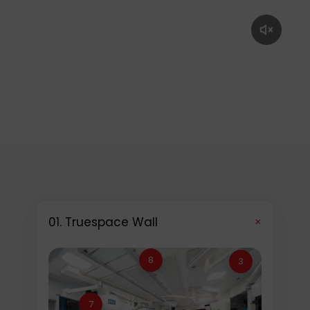
+
01. Truespace Wall
8
3
7